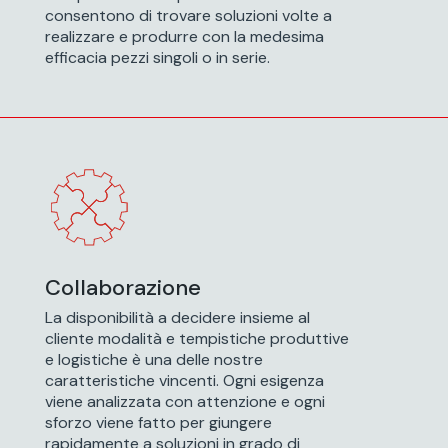
consentono di trovare soluzioni volte a
consentono di trovare soluzioni volte a
realizzare e produrre con la medesima
realizzare e produrre con la medesima
efficacia pezzi singoli o in serie.
efficacia pezzi singoli o in serie.
Collaborazione
Collaborazione
La disponibilità a decidere insieme al
La disponibilità a decidere insieme al
cliente modalità e tempistiche produttive
cliente modalità e tempistiche produttive
e logistiche è una delle nostre
e logistiche è una delle nostre
caratteristiche vincenti. Ogni esigenza
caratteristiche vincenti. Ogni esigenza
viene analizzata con attenzione e ogni
viene analizzata con attenzione e ogni
sforzo viene fatto per giungere
sforzo viene fatto per giungere
rapidamente a soluzioni in grado di
rapidamente a soluzioni in grado di