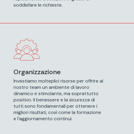
soddisfare le richieste.
soddisfare le richieste.
Organizzazione
Organizzazione
Investiamo molteplici risorse per offrire al
Investiamo molteplici risorse per offrire al
nostro team un ambiente di lavoro
nostro team un ambiente di lavoro
dinamico e stimolante, ma soprattutto
dinamico e stimolante, ma soprattutto
positivo. Il benessere e la sicurezza di
positivo. Il benessere e la sicurezza di
tutti sono fondamentali per ottenere i
tutti sono fondamentali per ottenere i
migliori risultati, così come la formazione
migliori risultati, così come la formazione
e l'aggiornamento continui.
e l'aggiornamento continui.