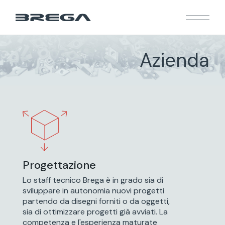
Azienda
Progettazione
Progettazione
Lo staff tecnico Brega è in grado sia di
Lo staff tecnico Brega è in grado sia di
sviluppare in autonomia nuovi progetti
sviluppare in autonomia nuovi progetti
partendo da disegni forniti o da oggetti,
partendo da disegni forniti o da oggetti,
sia di ottimizzare progetti già avviati. La
sia di ottimizzare progetti già avviati. La
competenza e l'esperienza maturate
competenza e l'esperienza maturate