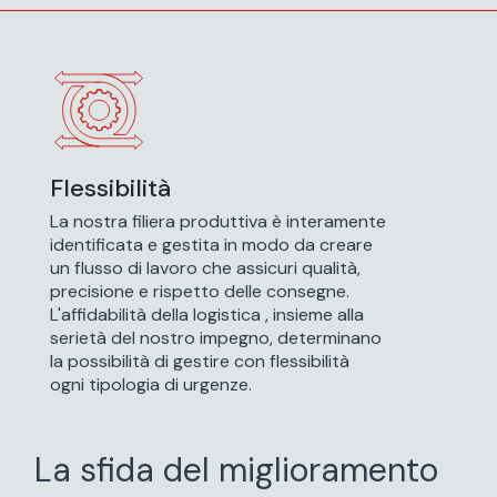
Flessibilità
Flessibilità
La nostra filiera produttiva è interamente
La nostra filiera produttiva è interamente
identificata e gestita in modo da creare
identificata e gestita in modo da creare
un flusso di lavoro che assicuri qualità,
un flusso di lavoro che assicuri qualità,
precisione e rispetto delle consegne.
precisione e rispetto delle consegne.
L'affidabilità della logistica , insieme alla
L'affidabilità della logistica , insieme alla
serietà del nostro impegno, determinano
serietà del nostro impegno, determinano
la possibilità di gestire con flessibilità
la possibilità di gestire con flessibilità
ogni tipologia di urgenze.
ogni tipologia di urgenze.
La sfida del miglioramento